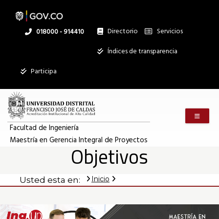
Objetivos
Pasar
al
contenido
principal
Directorio
Servicios
Linea
018000 - 914410
|
nacional
Institucional
Índices de transparencia
Mostrar
Maestría
Participa
registros
Buscar:
en
Menú m
Servicios
Gerencia
Facultad de Ingeniería
Maestría en Gerencia Integral de Proyectos
Ningún dato
Objetivos
disponible en
Integral
esta tabla
Inicio
Usted esta en:
Mostrando
de
registros
del
0
al