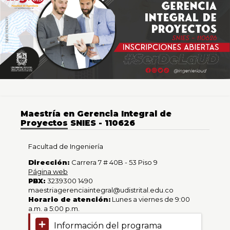
Proyectos
0
de
un
total
de
0
registros
Anterior
Siguiente
Maestría en Gerencia Integral de
Proyectos SNIES - 110626
Facultad de Ingeniería
Dirección:
Carrera 7 # 40B - 53 Piso 9
Página web
PBX:
3239300 1490
maestriagerenciaintegral@udistrital.edu.co
Horario de atención:
Lunes a viernes de 9:00
a.m. a 5:00 p.m.
Información del programa