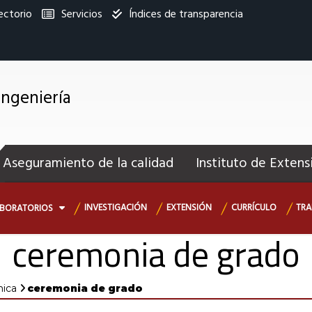
ectorio
Servicios
Índices de transparencia
titucional
Ingeniería
enú
ecundario
Aseguramiento de la calidad
Instituto de Extens
INVESTIGACIÓN
EXTENSIÓN
CURRÍCULO
TRA
ABORATORIOS
ceremonia de grado
mica
ceremonia de grado