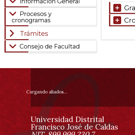
Información General
total de 0
Gra
registros
Procesos y
Cr
cronogramas
Trámites
Consejo de Facultad
Información
pie
Cargando aliados...
de
página
Universidad Distrital
Información
Francisco José de Caldas
NIT. 899.999.230.7