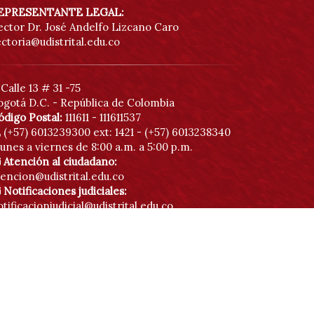
EPRESENTANTE LEGAL:
ector Dr. José Andelfo Lizcano Caro
ectoria@udistrital.edu.co
Calle 13 # 31 -75
ogotá D.C. - República de Colombia
ódigo Postal:
111611 - 111611537
(+57) 6013239300
ext: 1421 - (+57) 6013238340
unes a viernes de 8:00 a.m. a 5:00 p.m.
Atención al ciudadano:
tencion@udistrital.edu.co
Notificaciones judiciales:
tificacionjudicial@udistrital.edu.co
Botón anticorrupción
Directorio institucional
Políticas de privacidad
Contáctenos
Mapa de sitio