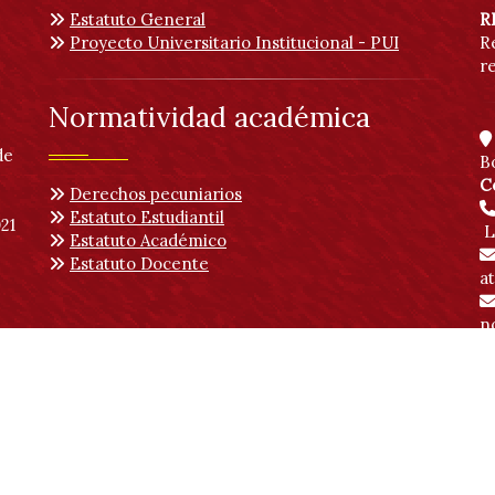
Estatuto General
R
Proyecto Universitario Institucional - PUI
R
r
Normatividad académica
de
B
C
Derechos pecuniarios
Estatuto Estudiantil
21
L
Estatuto Académico
Estatuto Docente
a
no
 | Vicerrectoría Académica
Ingreso publicadores
SDQS