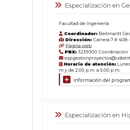
-
Titulación:
de
Especialización en Ge
Calle
Especialista
2019
40
en
(140.08
(Facultad
Bioingeniería
KB)
Facultad de Ingeniería
de
Tipo
Especialización
Ingeniería)
de
Coordinador:
Beitmantt Geo
formación:
SNIES
Dirección:
Carrera 7 # 40B -
Especialización
16159
Página web
en
Jornada:
Norma
PBX:
3239300 Coordinación: 1
Mixta
Interna
espgestionproyectos@udistrit
Modalidad:
de
Horario de atención:
Lunes 
Gestión
Presencial
Creación:
m y de 2:00 p.m. a 5:00 p.m.
Duración:
Resolución
Información del progra
30
005
de
créditos
de
Lugar:
2002
Bogotá
Registro
Proyectos
D.C.
Calificado:
Información:
-
Resolución
Especialización en Hig
Calle
007624
de
40
de