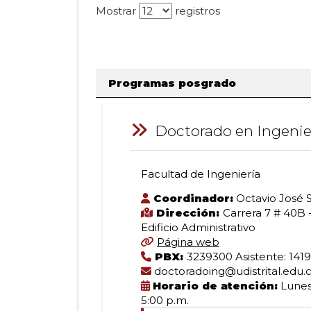
Mostrar
registros
total de 0
registros
Programas posgrado
Información:
Doctorado en Ingenier
Facultad de Ingeniería
Doctorado
Coordinador:
Octavio José 
Dirección:
Carrera 7 # 40B 
Edificio Administrativo
en
Página web
PBX:
3239300 Asistente: 1419
doctoradoing@udistrital.edu.
Ingeniería
Horario de atención:
Lunes 
5:00 p.m.