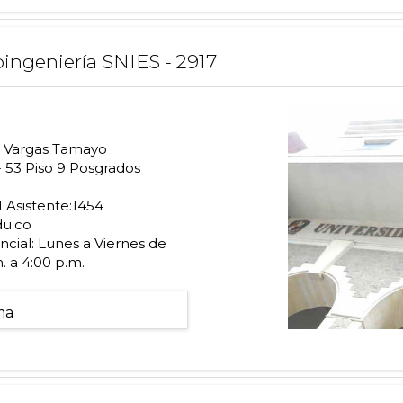
oingeniería SNIES - 2917
 Vargas Tamayo
- 53 Piso 9 Posgrados
1 Asistente:1454
du.co
cial: Lunes a Viernes de
. a 4:00 p.m.
ma