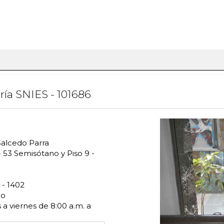
ía SNIES - 101686
Salcedo Parra
- 53 Semisótano y Piso 9 -
 - 1402
co
a viernes de 8:00 a.m. a