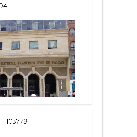
194
 - 103778