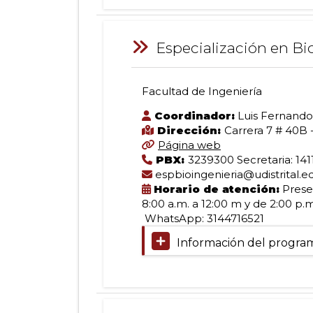
Ingeniería
Bogotá
D.C.
Información:
-
Especialización en Bi
Titulación:
Calle
Especialista
40
en
(Edificio
Facultad de Ingeniería
Avalúos
Administrativo)
Especialización
Tipo
SNIES
Coordinador:
Luis Fernando
de
101686
Dirección:
Carrera 7 # 40B 
formación:
Norma
Página web
en
Especialización
Interna
PBX:
3239300 Secretaria: 141
Jornada:
de
espbioingenieria@udistrital.e
Diurna
Creación:
Horario de atención:
Presen
Bioingeniería
Modalidad:
Acuerdo
8:00 a.m. a 12:00 m y de 2:00 p.m
Presencial
002
WhatsApp: 3144716521
Facultad
Duración:
de
Información del progra
29
2008
de
créditos
Registro
Ingeniería
Lugar:
Calificado:
Bogotá
Resolución
D.C.
Información:
005905