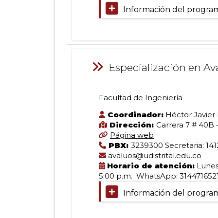
Facultad
Información del progra
de
Ingeniería
Información:
Titulación:
Especialización en Av
Doctor(a)
en
Ingeniería
Facultad de Ingeniería
Tipo
Especialización
de
Coordinador:
Héctor Javier
formación:
Dirección:
Carrera 7 # 40B -
Doctorado
Página web
en
Jornada:
PBX:
3239300 Secretaria: 141
Diurna
avaluos@udistrital.edu.co
Modalidad:
Horario de atención:
Lunes 
Avalúos
Presencial
5:00 p.m. WhatsApp: 314471652
Duración:
Información del progra
Facultad
90
créditos
de
Lugar: