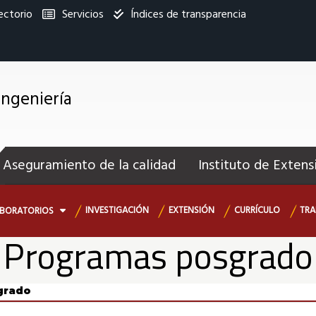
ectorio
Servicios
Índices de transparencia
titucional
Ingeniería
enú
ecundario
Aseguramiento de la calidad
Instituto de Extens
INVESTIGACIÓN
EXTENSIÓN
CURRÍCULO
TRA
ABORATORIOS
Programas posgrado
grado