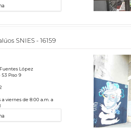
ma
alúos SNIES - 16159
 Fuentes López
 53 Piso 9
2
a viernes de 8:00 a.m. a
1
ma