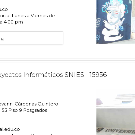
u.co
cial Lunes a Viernes de
 a 4:00 pm
ma
oyectos Informáticos SNIES - 15956
vanni Cárdenas Quintero
- 53 Piso 9 Posgrados
al.edu.co