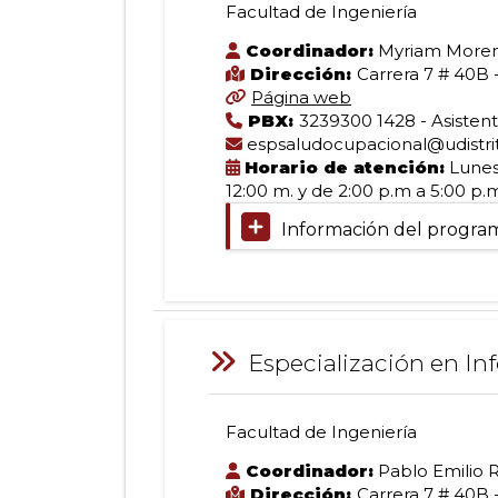
(Edificio
2021
Facultad de Ingeniería
Administrativo)
(127.29
Especialización
Ingeniería
KB)
SNIES
Coordinador:
Myriam More
2917
Dirección:
Carrera 7 # 40B -
Norma
Página web
en
Facultad
Interna
PBX:
3239300 1428 - Asistent
de
de
espsaludocupacional@udistrit
Ingeniería
Creación:
Horario de atención:
Lunes 
Higiene,
Resolución
12:00 m. y de 2:00 p.m a 5:00 p.
070
Información del progra
de
Seguridad
Titulación:
1994
Especialista
Registro
en
Calificado:
Gestión
y
Resolución
Información:
de
02250
Especialización en In
Proyectos
de
de
Salud
2021
Ingeniería
(125.37
Facultad de Ingeniería
Tipo
KB)
Especialización
de
en
Coordinador:
Pablo Emilio 
formación:
Dirección:
Carrera 7 # 40B 