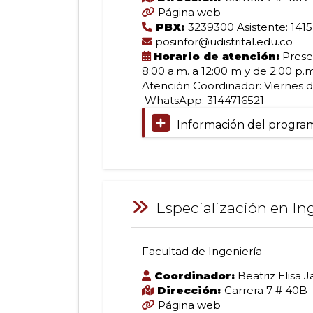
Especialización
Página web
en
Jornada:
PBX:
3239300 Asistente: 1415
el
Nocturna
posinfor@udistrital.edu.co
Modalidad:
Horario de atención:
Presen
Informática
Presencial
8:00 a.m. a 12:00 m y de 2:00 p.
Trabajo
Duración:
Atención Coordinador: Viernes d
28
WhatsApp: 3144716521
y
créditos
Facultad
Lugar:
Información del progra
de
Bogotá
Ingeniería
D.C.
Automática
-
Calle
Información:
40
Industrial
Titulación:
Especialización en In
(Facultad
Especialista
de
en
Facultad
Ingeniería)
Higiene,
Facultad de Ingeniería
de
SNIES
Seguridad
Especialización
19194
Ingeniería
y
Coordinador:
Beatriz Elisa 
Norma
Salud
Dirección:
Carrera 7 # 40B 
Interna
en
Página web