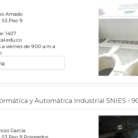
no Amado
 53 Piso 9
e: 1407
al.edu.co
a viernes de 9:00 a.m a
m.
ma
formática y Automática Industrial SNIES - 9
Rozo García
- 53 Piso 9 Posgrados