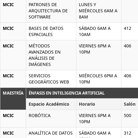
MCIC
PATRONES DE
LUNES Y
ARQUITECTURA DE
MIÉRCOLES 6AM A
SOFTWARE
8AM
MCIC
BASES DE DATOS
SÁBADO 6AM A
412
ESPACIALES
10AM
MCIC
MÉTODOS
VIERNES 6PM A
406
AVANZADOS EN
10PM
ANÁLISIS DE
IMÁGENES
MCIC
SERVICIOS
MIÉRCOLES 6PM A
406
GEOGRÁFICOS WEB
10PM
MAESTRÍA
ÉNFASIS EN INTELIGENCIA ARTIFICIAL
Espacio Académico
Horario
Salón
MCIC
ROBÓTICA
VIERNES 6PM A
500
10PM
MCIC
ANALÍTICA DE DATOS
SÁBADO 6AM A
312