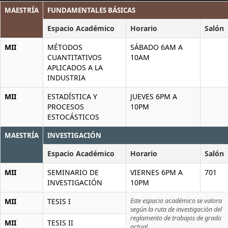
MAESTRÍA
FUNDAMENTALES BÁSICAS
Espacio Académico
Horario
Salón
MII
MÉTODOS
SÁBADO 6AM A
CUANTITATIVOS
10AM
APLICADOS A LA
INDUSTRIA
MII
ESTADÍSTICA Y
JUEVES 6PM A
PROCESOS
10PM
ESTOCÁSTICOS
MAESTRÍA
INVESTIGACIÓN
Espacio Académico
Horario
Salón
MII
SEMINARIO DE
VIERNES 6PM A
701
INVESTIGACIÓN
10PM
MII
TESIS I
Este espacio académico se valora
según la ruta de investigación del
reglamento de trabajos de grado
MII
TESIS II
actual.