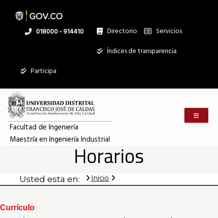
Horarios
Pasar
al
contenido
principal
Directorio
Servicios
Linea
018000 - 914410
|
nacional
Institucional
Índices de transparencia
Mostrar
Maestría
Participa
registros
Buscar:
en
Menú m
Servicios
Ingeniería
Facultad de Ingeniería
Maestría en Ingeniería Industrial
Ningún dato
Horarios
disponible en
Industrial
esta tabla
Inicio
Usted esta en:
Mostrando
registros
del
Currículo
0
al