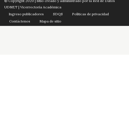
© Copyright 2020 | Sitio creado y administrado por la Red de Datos
UDNET | Vicerrectoría Académica
Ingreso publicadores
SDQS
Políticas de privacidad
Contáctenos
Mapa de sitio