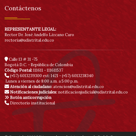
Contáctenos
REPRESENTANTE LEGAL:
Rector Dr. José Andelfo Lizcano Caro
rectoria@udistrital.edu.co
Calle 13 # 31 -75
Bogotá D.C. - República de Colombia
Código Postal:
111611 - 111611537
(+57) 6013239300
ext: 1421 - (+57) 6013238340
Lunes a viernes de 8:00 a.m. a 5:00 p.m.
Atención al ciudadano:
atencion@udistrital.edu.co
Notificaciones judiciales:
notificacionjudicial@udistrital.edu.co
Botón anticorrupción
Directorio institucional