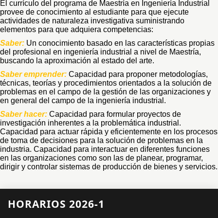
El currículo del programa de Maestría en Ingeniería Industrial
0
provee de conocimiento al estudiante para que ejecute
de
actividades de naturaleza investigativa suministrando
un
elementos para que adquiera competencias:
total
de
Saber:
Un conocimiento basado en las características propias
0
del profesional en ingeniería industrial a nivel de Maestría,
registros
buscando la aproximación al estado del arte.
Anterior
Saber emprender:
Capacidad para proponer metodologías,
Siguiente
técnicas, teorías y procedimientos orientados a la solución de
problemas en el campo de la gestión de las organizaciones y
en general del campo de la ingeniería industrial.
Saber hacer:
Capacidad para formular proyectos de
investigación inherentes a la problemática industrial.
Capacidad para actuar rápida y eficientemente en los procesos
de toma de decisiones para la solución de problemas en la
industria. Capacidad para interactuar en diferentes funciones
en las organizaciones como son las de planear, programar,
dirigir y controlar sistemas de producción de bienes y servicios.
HORARIOS 2026-1