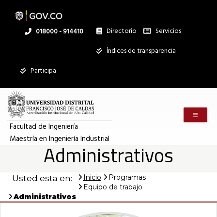
Administrativos
Pasar
al
contenido
principal
Directorio
Servicios
Linea
018000 - 914410
|
nacional
Institucional
Índices de transparencia
Mostrar
Maestría
Participa
registros
Buscar:
en
Menú m
Servicios
Ingeniería
Facultad de Ingeniería
Maestría en Ingeniería Industrial
Ningún dato
Administrativos
disponible en
Industrial
esta tabla
Inicio
Programas
Usted esta en:
Mostrando
Equipo de trabajo
registros
Administrativos
del
0
al