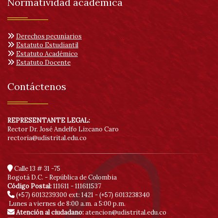
Normatividad académica
Derechos pecuniarios
Estatuto Estudiantil
Estatuto Académico
Estatuto Docente
Contáctenos
REPRESENTANTE LEGAL:
Rector Dr. José Andelfo Lizcano Caro
rectoria@udistrital.edu.co
Calle 13 # 31 -75
Bogotá D.C. - República de Colombia
Código Postal:
111611 - 111611537
(+57) 6013239300
ext: 1421 - (+57) 6013238340
Lunes a viernes de 8:00 a.m. a 5:00 p.m.
Atención al ciudadano:
atencion@udistrital.edu.co