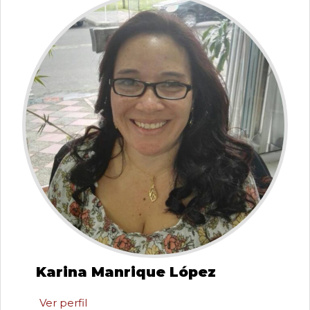
0
de
un
total
de
0
registros
Anterior
Siguiente
Karina Manrique López
Ver perfil
Karina