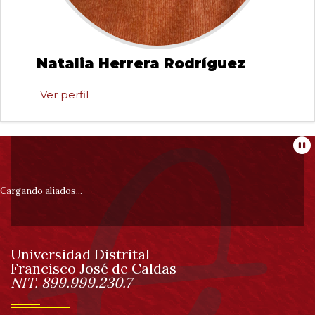
Natalia Herrera Rodríguez
Ver perfil
Natalia
Herrera
Rodríguez
Información
Pa
pie
Cargando aliados...
de
Universidad Distrital
página
Francisco José de Caldas
Información
NIT. 899.999.230.7