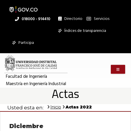
Actas
Pasar
al
contenido
principal
Directorio
Servicios
Linea
018000 - 914410
2022
nacional
Institucional
Índices de transparencia
Mostrar
|
Participa
registros
Buscar:
Maestría
Menú m
Servicios
en
Facultad de Ingeniería
Maestría en Ingeniería Industrial
Ningún dato
Actas
disponible en
Ingeniería
esta tabla
Inicio
Actas 2022
Usted esta en:
Mostrando
Industrial
registros
del
0
Diciembre
al