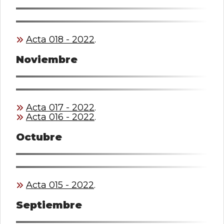
0
de
un
total
Acta 018 - 2022
.
de
0
Noviembre
registros
Anterior
Siguiente
Acta 017 - 2022
.
Acta 016 - 2022
.
Octubre
Acta 015 - 2022
.
Septiembre