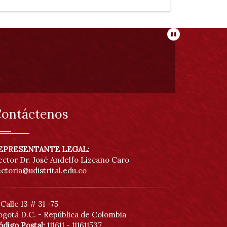
Pausar
ontáctenos
EPRESENTANTE LEGAL:
ector Dr. José Andelfo Lizcano Caro
ectoria@udistrital.edu.co
Calle 13 # 31 -75
ogotá D.C. - República de Colombia
ódigo Postal:
111611 - 111611537