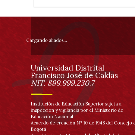
modalidad
de
Información
pie
profundización
Cargando aliados...
de
página
Universidad Distrital
Información
Francisco José de Caldas
NIT. 899.999.230.7
Institución de Educación Superior sujeta a
inspección y vigilancia por el Ministerio de
Educación Nacional
Acuerdo de creación N° 10 de 1948 del Concejo 
Bogotá