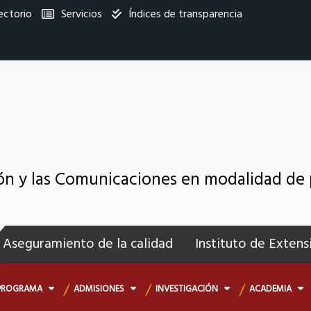
ectorio
Servicios
Índices de transparencia
titucional
ión y las Comunicaciones en modalidad de
enú
ecundario
Aseguramiento de la calidad
Instituto de Extens
PROGRAMA
ADMISIONES
INVESTIGACIÓN
ACADEMIA