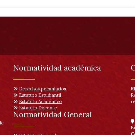
Normatividad académica
C
Derechos pecuniarios
R
Estatuto Estudiantil
R
Estatuto Académico
r
Estatuto Docente
Normatividad General
de
B
C