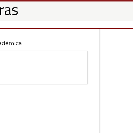
ras
adémica