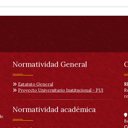
Normatividad General
C
Estatuto General
R
Proyecto Universitario Institucional - PUI
R
r
Normatividad académica
de
B
C