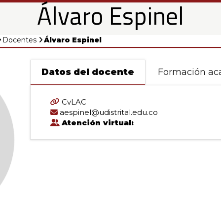
Álvaro Espinel
Docentes
Álvaro Espinel
Datos del docente
Formación ac
CvLAC
aespinel@udistrital.edu.co
s
Atención virtual: