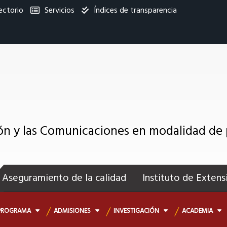
ectorio
Servicios
Índices de transparencia
titucional
ión y las Comunicaciones en modalidad de
enú
ecundario
Aseguramiento de la calidad
Instituto de Extens
PROGRAMA
ADMISIONES
INVESTIGACIÓN
ACADEMIA