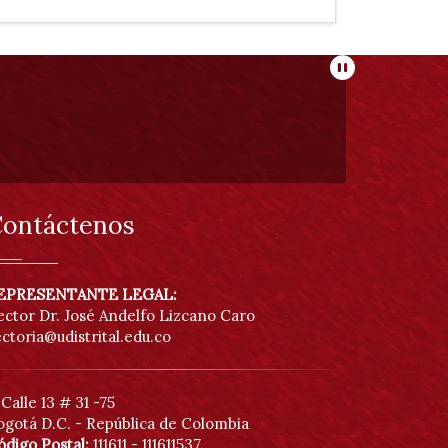
Pausar
ontáctenos
EPRESENTANTE LEGAL:
ector Dr. José Andelfo Lizcano Caro
ectoria@udistrital.edu.co
Calle 13 # 31 -75
ogotá D.C. - República de Colombia
ódigo Postal:
111611 - 111611537