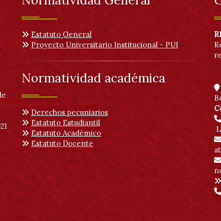
Normatividad General
C
Estatuto General
R
Proyecto Universitario Institucional - PUI
R
r
Normatividad académica
de
B
C
Derechos pecuniarios
Estatuto Estudiantil
21
L
Estatuto Académico
Estatuto Docente
a
no