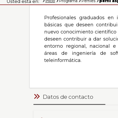
la
Inicio
Programa
Perfiles
perfil as
Usted esta en:
0
al
Información
0
Profesionales graduados en i
de
básicas que deseen contribui
un
y
nuevo conocimiento científico 
total
de
deseen contribuir a dar soluc
0
entorno regional, nacional e
las
registros
áreas de ingeniería de so
Anterior
Siguiente
teleinformática.
Comunicacione
Datos de contacto