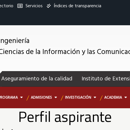
ectorio
Servicios
Índices de transparencia
titucional
Ingeniería
Ciencias de la Información y las Comunica
enú
ecundario
Aseguramiento de la calidad
Instituto de Extens
PROGRAMA
ADMISIONES
INVESTIGACIÓN
ACADEMIA
Perfil aspirante