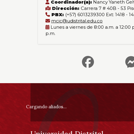
Coordinador(a):
Nancy Yaneth Gel
Dirección:
Carrera 7 # 40B - 53 Pis
PBX:
(+57) 6013239300 Ext: 1418 - 1
mcic@udistrital.edu.co
Lunes a viernes de 8:00 a.m. a 12:00 p
p.m.
Información
pie
Cargando aliados...
de