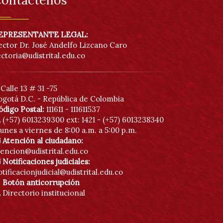
ontáctenos
EPRESENTANTE LEGAL:
ector Dr. José Andelfo Lizcano Caro
ectoria@udistrital.edu.co
Calle 13 # 31 -75
ogotá D.C. - República de Colombia
ódigo Postal:
111611 - 111611537
(+57) 6013239300
ext: 1421 - (+57) 6013238340
unes a viernes de 8:00 a.m. a 5:00 p.m.
Atención al ciudadano:
tencion@udistrital.edu.co
Notificaciones judiciales:
tificacionjudicial@udistrital.edu.co
Botón anticorrupción
Directorio institucional