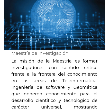
Información
0
de
un
y
total
de
0
registros
las
Anterior
Siguiente
Comunicaciones
Maestría de investigación
La misión de la Maestría es formar
investigadores con sentido crítico
frente a la frontera del conocimiento
en las áreas de Teleinformática,
Ingeniería de software y Geomática
que generen conocimiento para el
desarrollo científico y tecnológico de
carácter universal, mostrando