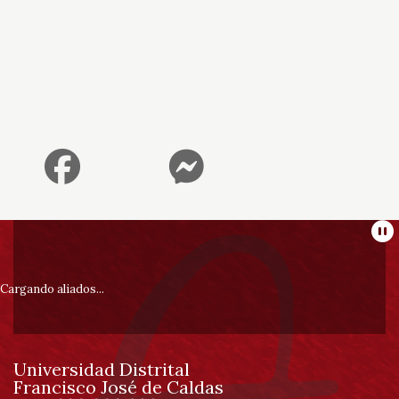
Información
Pa
pie
Cargando aliados...
de
Universidad Distrital
página
Francisco José de Caldas
Información