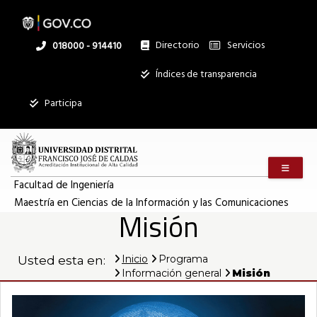
Misión
Pasar
al
contenido
principal
Directorio
Servicios
Linea
018000 - 914410
|
nacional
Institucional
Índices de transparencia
Mostrar
Maestría
Participa
registros
Buscar:
en
Menú m
Servicios
Ciencias
Facultad de Ingeniería
Maestría en Ciencias de la Información y las Comunicaciones
Ningún dato
Misión
disponible en
de
esta tabla
Inicio
Programa
Usted esta en:
Mostrando
la
Información general
Misión
registros
del
0
al