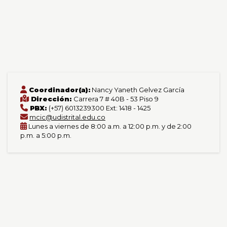
Coordinador(a):
Nancy Yaneth Gelvez García
Dirección:
Carrera 7 # 40B - 53 Piso 9
PBX:
(+57) 6013239300 Ext: 1418 - 1425
mcic@udistrital.edu.co
Lunes a viernes de 8:00 a.m. a 12:00 p.m. y de 2:00
p.m. a 5:00 p.m.