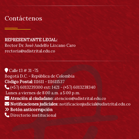
Contáctenos
REPRESENTANTE LEGAL:
Rector Dr. José Andelfo Lizcano Caro
rectoria@udistrital.edu.co
Calle 13 # 31 -75
Bogotá D.C. - República de Colombia
Código Postal:
111611 - 111611537
(+57) 6013239300
ext: 1421 - (+57) 6013238340
Lunes a viernes de 8:00 a.m. a 5:00 p.m.
Atención al ciudadano:
atencion@udistrital.edu.co
Notificaciones judiciales:
notificacionjudicial@udistrital.edu.co
Botón anticorrupción
Directorio institucional