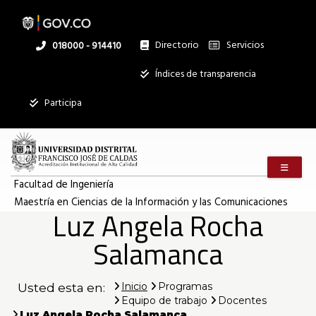
Luz
Pasar
al
contenido
principal
Directorio
Servicios
Linea
018000 - 914410
Angela
nacional
Institucional
Índices de transparencia
Mostrar
Rocha
Participa
registros
Buscar:
Salamanca
Menú m
Servicios
|
Facultad de Ingeniería
Maestría en Ciencias de la Información y las Comunicaciones
Ningún dato
Luz Angela Rocha
disponible en
Maestría
esta tabla
Salamanca
Mostrando
en
registros
Inicio
Programas
Usted esta en:
del
Equipo de trabajo
Docentes
0
al
Luz Angela Rocha Salamanca