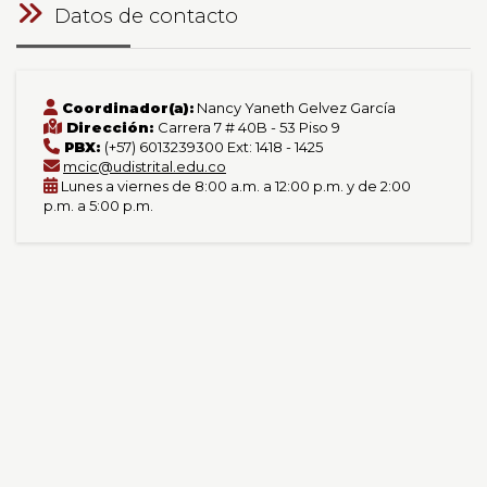
Datos de contacto
Coordinador(a):
Nancy Yaneth Gelvez García
Dirección:
Carrera 7 # 40B - 53 Piso 9
PBX:
(+57) 6013239300 Ext: 1418 - 1425
mcic@udistrital.edu.co
Lunes a viernes de 8:00 a.m. a 12:00 p.m. y de 2:00
p.m. a 5:00 p.m.