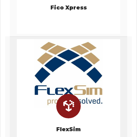
Fico Xpress
FlexSim