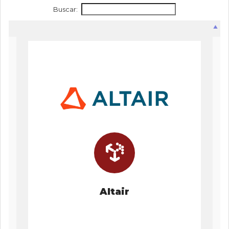
de
0
Buscar:
de
un
Ingeniería
total
de
0
registros
Anterior
Siguiente
Altair