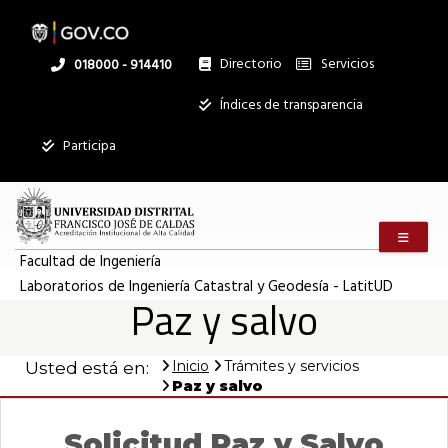
Paz
Pasar
al
contenido
principal
Directorio
Servicios
Linea
018000 - 914410
y
nacional
Institucional
Índices de transparencia
Mostrar
salvo
Participa
registros
Buscar:
|
Menú m
Servicios
Laboratorios
Facultad de Ingeniería
Laboratorios de Ingeniería Catastral y Geodesía - LatitUD
Ningún dato
Paz y salvo
disponible en
de
esta tabla
Inicio
Trámites y servicios
Usted está en:
Mostrando
Ingeniería
Paz y salvo
registros
del
0
Solicitud Paz y Salvo
al