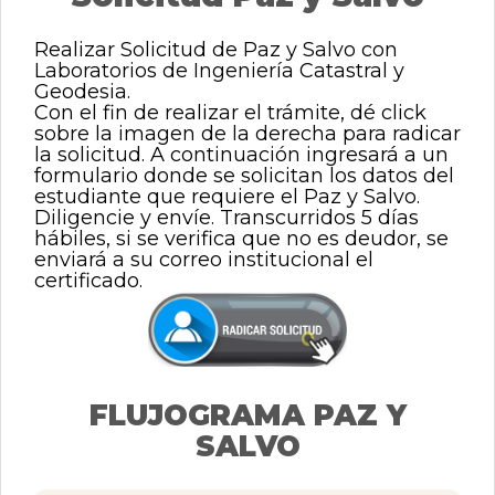
Catastral
0
de
Realizar Solicitud de Paz y Salvo con
un
Laboratorios de Ingeniería Catastral y
y
total
Geodesia.
de
Con el fin de realizar el trámite, dé click
0
sobre la imagen de la derecha para radicar
registros
Geodesía
la solicitud. A continuación ingresará a un
Anterior
formulario donde se solicitan los datos del
Siguiente
estudiante que requiere el Paz y Salvo.
-
Diligencie y envíe. Transcurridos 5 días
hábiles, si se verifica que no es deudor, se
enviará a su correo institucional el
certificado.
LatitUD
FLUJOGRAMA PAZ Y
SALVO