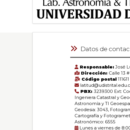
Datos de contac
Responsable:
José Lu
Dirección:
Calle 13 #
Código postal
111611
latitud@udistrital.edu.
PBX:
3239300 Ext: Co
Ingeniera Catastral y Geod
Astronomía y TI Geoespaci
Geodesia: 3043, Fotograme
Cartografía y Fotogrametr
Astronómico: 6555
Lunes a viernes de 8:00