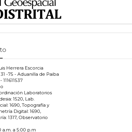
to
is Herrera Escorcia
 31 -75 - Aduanilla de Paiba
 - 111611537
co
ordinación Laboratorios
esia: 1520, Lab.
al: 1690, Topografía y
tría Digital: 1690,
ía: 1317, Observatorio
 a.m. a 5:00 p.m