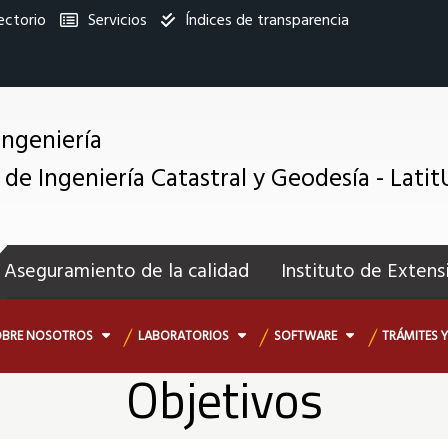
ectorio
Servicios
Índices de transparencia
titucional
Ingeniería
 de Ingeniería Catastral y Geodesía - Lati
enú
ecundario
Aseguramiento de la calidad
Instituto de Extens
OBRE NOSOTROS
LABORATORIOS
SOFTWARE
TRÁMITES Y
Objetivos