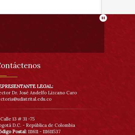
Pausar
ontáctenos
EPRESENTANTE LEGAL:
ector Dr. José Andelfo Lizcano Caro
ectoria@udistrital.edu.co
Calle 13 # 31 -75
ogotá D.C. - República de Colombia
ódigo Postal:
111611 - 111611537