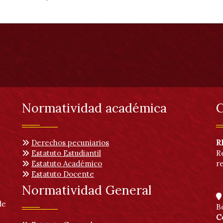
Normatividad académica
C
Derechos pecuniarios
R
Estatuto Estudiantil
R
Estatuto Académico
r
Estatuto Docente
Normatividad General
de
B
C