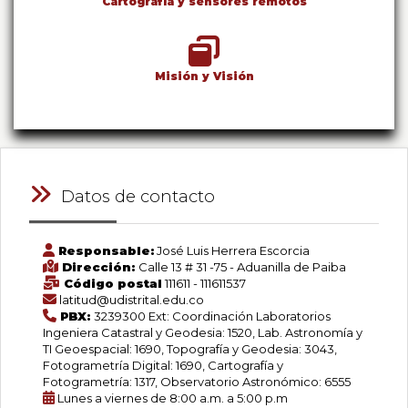
Cartografía y sensores remotos
Misión y Visión
Datos de contacto
Responsable:
José Luis Herrera Escorcia
Dirección:
Calle 13 # 31 -75 - Aduanilla de Paiba
Código postal
111611 - 111611537
latitud@udistrital.edu.co
PBX:
3239300 Ext: Coordinación Laboratorios
Ingeniera Catastral y Geodesia: 1520, Lab. Astronomía y
TI Geoespacial: 1690, Topografía y Geodesia: 3043,
Fotogrametría Digital: 1690, Cartografía y
Fotogrametría: 1317, Observatorio Astronómico: 6555
Lunes a viernes de 8:00 a.m. a 5:00 p.m