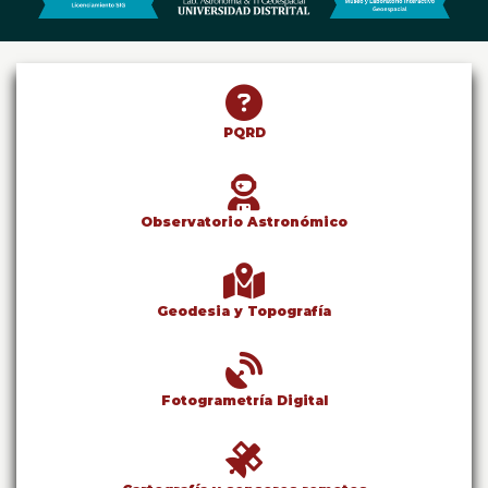
Geodesía
0
de
un
-
total
de
0
PQRD
registros
LatitUD
Anterior
Siguiente
Observatorio Astronómico
Geodesia y Topografía
Fotogrametría Digital