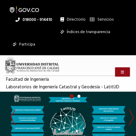
Inicio
Pasar
al
contenido
principal
Directorio
Servicios
Linea
018000 - 914410
|
nacional
Institucional
Índices de transparencia
Mostrar
Laboratorios
Participa
registros
Buscar:
de
Menú m
Servicios
Ingeniería
Facultad de Ingeniería
Laboratorios de Ingeniería Catastral y Geodesía - LatitUD
Ningún dato
disponible en
Catastral
esta tabla
Mostrando
y
registros
del
0
al