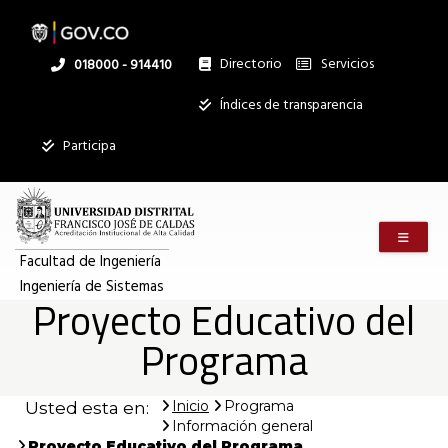
Proyecto
Pasar
al
contenido
principal
Directorio
Servicios
Linea
018000 - 914410
Educativo
nacional
Institucional
Índices de transparencia
Mostrar
del
Participa
registros
Buscar:
Programa
Menú m
Servicios
|
Facultad de Ingeniería
Ingeniería de Sistemas
Ningún dato
Proyecto Educativo del
disponible en
Ingeniería
esta tabla
Programa
Mostrando
de
registros
Inicio
Programa
Usted esta en:
del
Información general
0
al
Proyecto Educativo del Programa