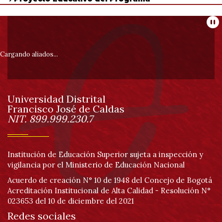
Sistemas
0
de
Información
un
Pa
total
de
pie
0
Cargando aliados...
registros
Anterior
de
Siguiente
Universidad Distrital
página
Francisco José de Caldas
Información
NIT. 899.999.230.7
Institución de Educación Superior sujeta a inspección y
vigilancia por el Ministerio de Educación Nacional
Acuerdo de creación N° 10 de 1948 del Concejo de Bogotá
Acreditación Institucional de Alta Calidad - Resolución N°
023653 del 10 de diciembre del 2021
Redes sociales