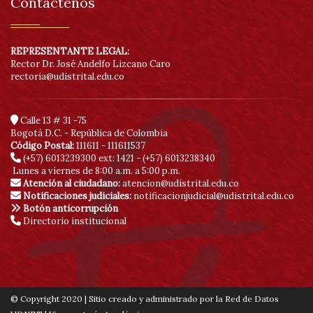
Contáctenos
REPRESENTANTE LEGAL:
Rector Dr. José Andelfo Lizcano Caro
rectoria@udistrital.edu.co
Calle 13 # 31 -75
Bogotá D.C. - República de Colombia
Código Postal:
111611 - 111611537
(+57) 6013239300
ext: 1421 - (+57) 6013238340
Lunes a viernes de 8:00 a.m. a 5:00 p.m.
Atención al ciudadano:
atencion@udistrital.edu.co
Notificaciones judiciales:
notificacionjudicial@udistrital.edu.co
Botón anticorrupción
Directorio institucional
© Copyright 2020 | Sitio creado y administrado por la Red de Datos