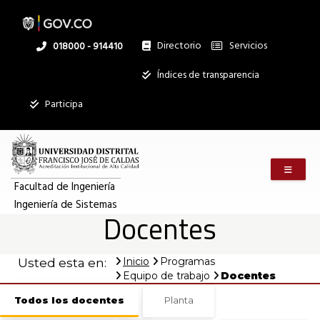
Docentes
Pasar
al
contenido
principal
Directorio
Servicios
Linea
018000 - 914410
|
nacional
Institucional
Índices de transparencia
Mostrar
Ingeniería
Participa
registros
Buscar:
de
Menú m
Servicios
Sistemas
Facultad de Ingeniería
Ingeniería de Sistemas
Ningún dato
Docentes
disponible en
esta tabla
Inicio
Programas
Usted esta en:
Mostrando
Equipo de trabajo
Docentes
registros
del
Todos los docentes
Planta
0
al