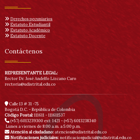
Derechos pecuniarios
Estatuto Estudiantil
Estatuto Académico
Estatuto Docente
Contáctenos
REPRESENTANTE LEGAL:
Rector Dr. José Andelfo Lizcano Caro
rectoria@udistrital.edu.co
Calle 13 # 31 -75
Bogotá D.C. - República de Colombia
Código Postal:
111611 - 111611537
(+57) 6013239300
ext: 1421 - (+57) 6013238340
Lunes a viernes de 8:00 a.m. a 5:00 p.m.
Atención al ciudadano:
atencion@udistrital.edu.co
Notificaciones judiciales:
notificacionjudicial@udistrital.edu.co