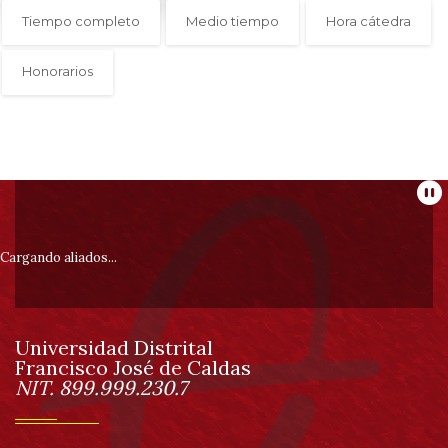
0
Tiempo completo
Medio tiempo
Hora cátedra
de
un
total
Honorarios
de
0
registros
Anterior
Siguiente
Información
Pa
pie
Cargando aliados...
de
Universidad Distrital
página
Francisco José de Caldas
Información
NIT. 899.999.230.7