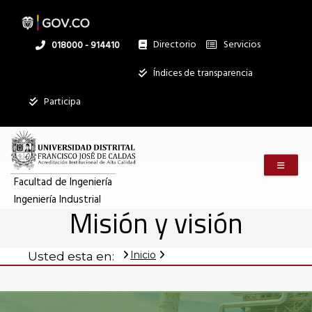
Misión
Pasar
al
contenido
principal
Directorio
Servicios
Linea
018000 - 914410
y
nacional
Institucional
Índices de transparencia
Mostrar
visión
Participa
registros
Buscar:
|
Menú m
Servicios
Ingeniería
Facultad de Ingeniería
Ingeniería Industrial
Ningún dato
Misión y visión
disponible en
Industrial
esta tabla
Inicio
Usted esta en:
Mostrando
registros
del
0
al