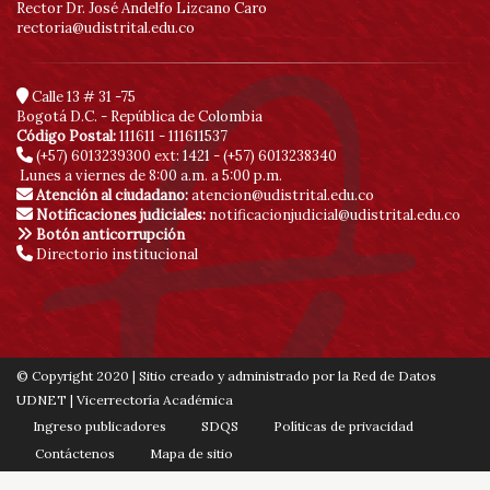
Rector Dr. José Andelfo Lizcano Caro
rectoria@udistrital.edu.co
Calle 13 # 31 -75
Bogotá D.C. - República de Colombia
Código Postal:
111611 - 111611537
(+57) 6013239300
ext: 1421 - (+57) 6013238340
Lunes a viernes de 8:00 a.m. a 5:00 p.m.
Atención al ciudadano:
atencion@udistrital.edu.co
Notificaciones judiciales:
notificacionjudicial@udistrital.edu.co
Botón anticorrupción
Directorio institucional
© Copyright 2020 | Sitio creado y administrado por la Red de Datos
UDNET | Vicerrectoría Académica
Ingreso publicadores
SDQS
Políticas de privacidad
Contáctenos
Mapa de sitio