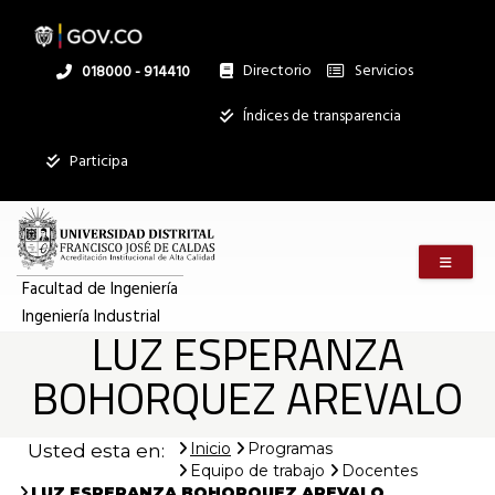
LUZ
Pasar
al
contenido
principal
Directorio
Servicios
Linea
018000 - 914410
ESPERANZA
nacional
Institucional
Índices de transparencia
Mostrar
BOHORQUEZ
Participa
registros
Buscar:
AREVALO
Menú m
Servicios
|
Facultad de Ingeniería
Ingeniería Industrial
Ningún dato
LUZ ESPERANZA
disponible en
Ingeniería
esta tabla
BOHORQUEZ AREVALO
Mostrando
Industrial
registros
Inicio
Programas
Usted esta en:
del
Equipo de trabajo
Docentes
0
al
LUZ ESPERANZA BOHORQUEZ AREVALO