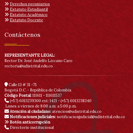
Derechos pecuniarios
Estatuto Estudiantil
Estatuto Académico
Estatuto Docente
Contáctenos
REPRESENTANTE LEGAL:
Rector Dr. José Andelfo Lizcano Caro
rectoria@udistrital.edu.co
Calle 13 # 31 -75
Bogotá D.C. - República de Colombia
Código Postal:
111611 - 111611537
(+57) 6013239300
ext: 1421 - (+57) 6013238340
Lunes a viernes de 8:00 a.m. a 5:00 p.m.
Atención al ciudadano:
atencion@udistrital.edu.co
Notificaciones judiciales:
notificacionjudicial@udistrital.edu.co
Botón anticorrupción
Directorio institucional