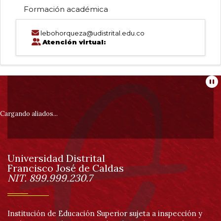
Formación académica
lebohorqueza@udistrital.edu.co
Atención virtual:
Información
Pa
pie
Cargando aliados...
de
Universidad Distrital
página
Francisco José de Caldas
Información
NIT. 899.999.230.7
Institución de Educación Superior sujeta a inspección y