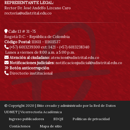
REPRESENTANTE LEGAL:
Rector Dr. José Andelfo Lizcano Caro
rectoria@udistrital.edu.co
Calle 13 # 31 -75
Bogotá D.C. - República de Colombia
Código Postal:
111611 - 111611537
(+57) 6013239300
ext: 1421 - (+57) 6013238340
Lunes a viernes de 8:00 a.m. a 5:00 p.m.
Atención al ciudadano:
atencion@udistrital.edu.co
Notificaciones judiciales:
notificacionjudicial@udistrital.edu.co
Botón anticorrupción
Directorio institucional
© Copyright 2020 | Sitio creado y administrado por la Red de Datos
UDNET | Vicerrectoría Académica
Ingreso publicadores
SDQS
Políticas de privacidad
Contáctenos
Mapa de sitio