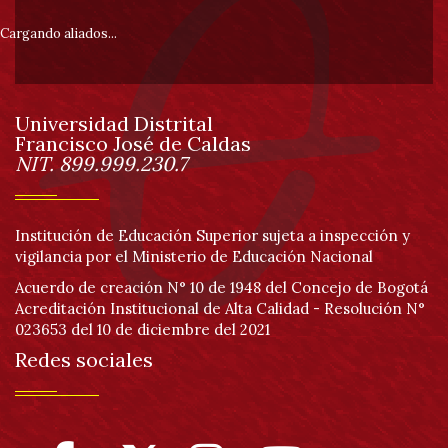
0
pie
de
Cargando aliados...
un
total
de
de
0
Universidad Distrital
registros
página
Francisco José de Caldas
Anterior
Información
Siguiente
NIT. 899.999.230.7
Institución de Educación Superior sujeta a inspección y
vigilancia por el Ministerio de Educación Nacional
Acuerdo de creación N° 10 de 1948 del Concejo de Bogotá
Acreditación Institucional de Alta Calidad - Resolución N°
023653 del 10 de diciembre del 2021
Redes sociales