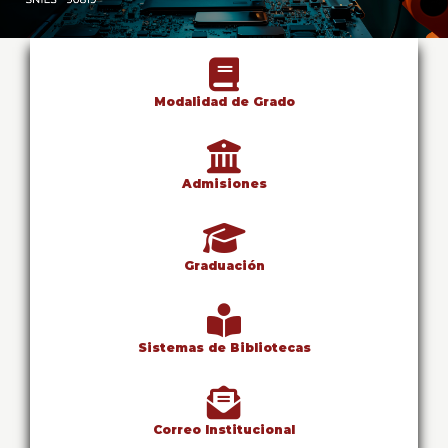
Industrial
0
de
un
total
de
Modalidad de Grado
0
registros
Anterior
Siguiente
Admisiones
Graduación
Sistemas de Bibliotecas
Correo Institucional