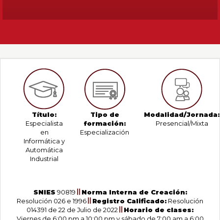
Título:
Tipo de
Modalidad/Jornada:
Especialista
formación:
Presencial/Mixta
en
Especialización
Informática y
Automática
Industrial
SNIES
90819
Norma Interna de Creación:
Resolución 026 e 1996
Registro Calificado:
Resolución
014391 de 22 de Julio de 2022
Horario de clases:
Viernes de 6:00 pm a 10:00 pm y sábado de 7:00 am a 6:00