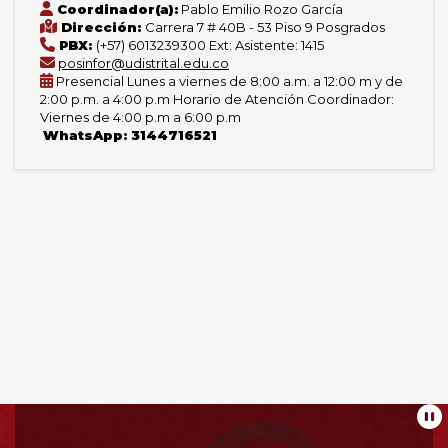
Coordinador(a):
Pablo Emilio Rozo García
Dirección:
Carrera 7 # 40B - 53 Piso 9 Posgrados
PBX:
(+57) 6013239300 Ext: Asistente: 1415
posinfor@udistrital.edu.co
Presencial Lunes a viernes de 8:00 a.m. a 12:00 m y de
2:00 p.m. a 4:00 p.m Horario de Atención Coordinador:
Viernes de 4:00 p.m a 6:00 p.m
WhatsApp: 3144716521
Información
Pa