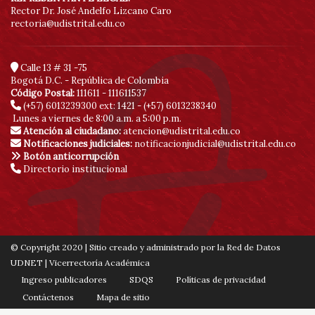
Rector Dr. José Andelfo Lizcano Caro
rectoria@udistrital.edu.co
Calle 13 # 31 -75
Bogotá D.C. - República de Colombia
Código Postal:
111611 - 111611537
(+57) 6013239300
ext: 1421 - (+57) 6013238340
Lunes a viernes de 8:00 a.m. a 5:00 p.m.
Atención al ciudadano:
atencion@udistrital.edu.co
Notificaciones judiciales:
notificacionjudicial@udistrital.edu.co
Botón anticorrupción
Directorio institucional
© Copyright 2020 | Sitio creado y administrado por la Red de Datos
UDNET | Vicerrectoría Académica
Ingreso publicadores
SDQS
Políticas de privacidad
Contáctenos
Mapa de sitio