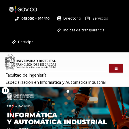
Inicio
Pasar
al
contenido
principal
Directorio
Servicios
Linea
018000 - 914410
|
nacional
Institucional
Índices de transparencia
Mostrar
Especialización
Participa
registros
Buscar:
en
Menú m
Servicios
Informática
Facultad de Ingeniería
Especialización en Informática y Automática Industrial
Ningún dato
disponible en
Pausar
y
esta tabla
Mostrando
Automática
registros
del
0
al