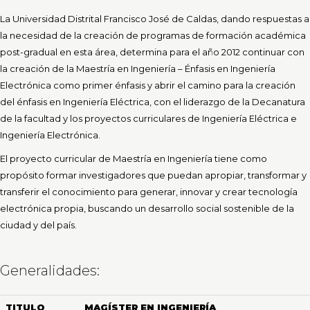
0
La Universidad Distrital Francisco José de Caldas, dando respuestas a
de
un
la necesidad de la creación de programas de formación académica
total
post-gradual en esta área, determina para el año 2012 continuar con
de
la creación de la Maestría en Ingeniería – Énfasis en Ingeniería
0
registros
Electrónica como primer énfasis y abrir el camino para la creación
Anterior
del énfasis en Ingeniería Eléctrica, con el liderazgo de la Decanatura
Siguiente
de la facultad y los proyectos curriculares de Ingeniería Eléctrica e
Ingeniería Electrónica.
El proyecto curricular de Maestría en Ingeniería tiene como
propósito formar investigadores que puedan apropiar, transformar y
transferir el conocimiento para generar, innovar y crear tecnología
electrónica propia, buscando un desarrollo social sostenible de la
ciudad y del país.
Generalidades:
TITULO
MAGÍSTER EN INGENIERÍA