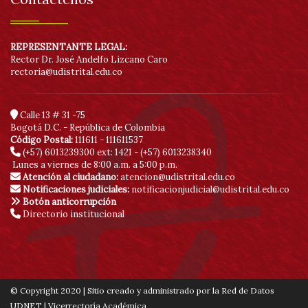
REPRESENTANTE LEGAL:
Rector Dr. José Andelfo Lizcano Caro
rectoria@udistrital.edu.co
Calle 13 # 31 -75
Bogotá D.C. - República de Colombia
Código Postal:
111611 - 111611537
(+57) 6013239300
ext: 1421 - (+57) 6013238340
Lunes a viernes de 8:00 a.m. a 5:00 p.m.
Atención al ciudadano:
atencion@udistrital.edu.co
Notificaciones judiciales:
notificacionjudicial@udistrital.edu.co
Botón anticorrupción
Directorio institucional
© Copyright 2020 | Sitio creado y administrado por la Red de Datos
UDNET | Vicerrectoría Académica