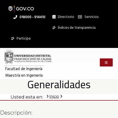
Generalidades
Pasar
al
contenido
principal
Directorio
Servicios
Linea
018000 - 914410
|
nacional
Institucional
Índices de transparencia
Mostrar
Maestría
Participa
registros
Buscar:
en
Menú m
Servicios
Ingeniería
Facultad de Ingeniería
Maestría en Ingeniería
Ningún dato
Generalidades
disponible en
esta tabla
Inicio
Usted esta en:
Mostrando
registros
del
Descripción:
0
al