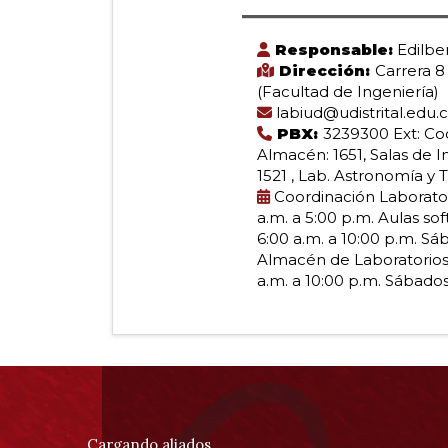
la
0
al
Responsable:
Edilbe
Facultad
0
Dirección:
Carrera 8 
de
(Facultad de Ingeniería)
un
labiud@udistrital.edu.
de
total
PBX:
3239300 Ext: Coo
de
Almacén: 1651, Salas de In
0
1521 , Lab. Astronomía y 
Ingeniería
registros
Coordinación Laboratori
Anterior
a.m. a 5:00 p.m. Aulas so
Siguiente
6:00 a.m. a 10:00 p.m. Sáb
Almacén de Laboratorios:
a.m. a 10:00 p.m. Sábados
Información
pie
Cargando aliados...