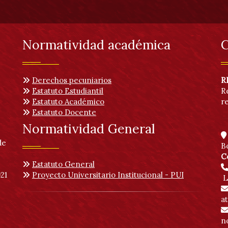
Normatividad académica
C
Derechos pecuniarios
R
Estatuto Estudiantil
R
Estatuto Académico
r
Estatuto Docente
Normatividad General
de
B
C
Estatuto General
21
Proyecto Universitario Institucional - PUI
L
a
no