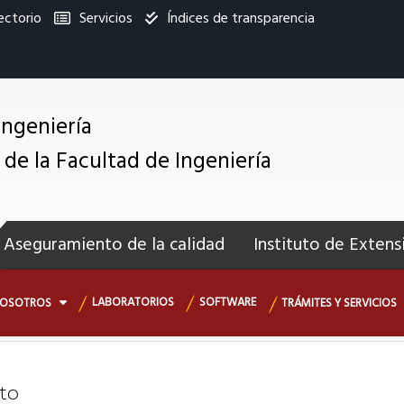
ectorio
Servicios
Índices de transparencia
titucional
Ingeniería
 de la Facultad de Ingeniería
enú
ecundario
Aseguramiento de la calidad
Instituto de Extens
LABORATORIOS
SOFTWARE
NOSOTROS
TRÁMITES Y SERVICIOS
to