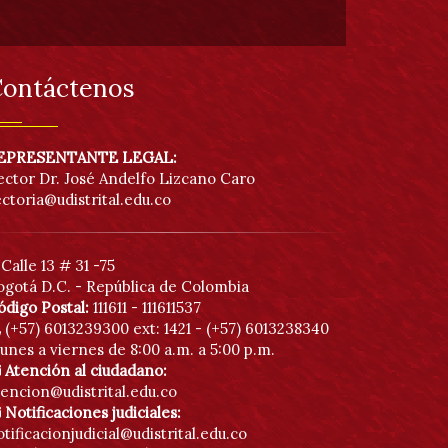
ontáctenos
EPRESENTANTE LEGAL:
ector Dr. José Andelfo Lizcano Caro
ectoria@udistrital.edu.co
Calle 13 # 31 -75
ogotá D.C. - República de Colombia
ódigo Postal:
111611 - 111611537
(+57) 6013239300
ext: 1421 - (+57) 6013238340
unes a viernes de 8:00 a.m. a 5:00 p.m.
Atención al ciudadano:
tencion@udistrital.edu.co
Notificaciones judiciales:
tificacionjudicial@udistrital.edu.co