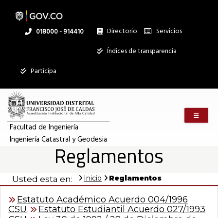
Reglamentos
Pasar
al
contenido
principal
Directorio
Servicios
Linea
018000 - 914410
|
nacional
Institucional
Índices de transparencia
Mostrar
Ingeniería
Participa
registros
Buscar:
Catastral
Menú m
Servicios
y
Facultad de Ingeniería
Ingeniería Catastral y Geodesia
Ningún dato
Reglamentos
disponible en
Geodesia
esta tabla
Inicio
Reglamentos
Usted esta en:
Mostrando
registros
Estatuto Académico Acuerdo 004/1996
del
0
CSU
Estatuto Estudiantil Acuerdo 027/1993
.
al