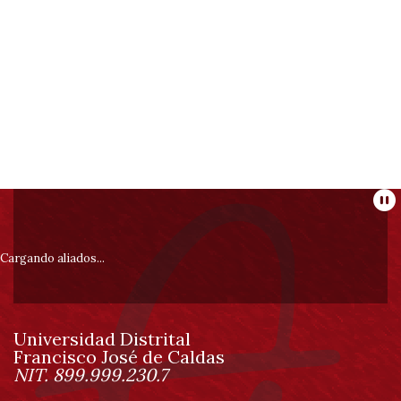
Información
Pa
pie
Cargando aliados...
de
Universidad Distrital
página
Francisco José de Caldas
Información
NIT. 899.999.230.7