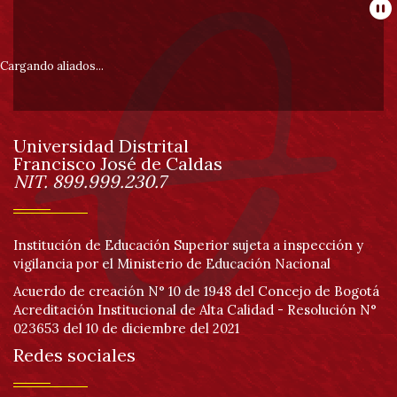
Información
D.C.
Pa
-
Calle
pie
40
Cargando aliados...
(Facultad
de
de
Ingeniería)
Universidad Distrital
página
SNIES
Francisco José de Caldas
Información
920
NIT. 899.999.230.7
Norma
Interna
de
Creación:
Institución de Educación Superior sujeta a inspección y
Acuerdo
vigilancia por el Ministerio de Educación Nacional
001
de
Acuerdo de creación N° 10 de 1948 del Concejo de Bogotá
1975
Acreditación Institucional de Alta Calidad - Resolución N°
Registro
Calificado:
023653 del 10 de diciembre del 2021
Resolución
Redes sociales
016361
septiembre
23