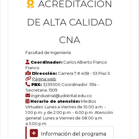
ACREDITACIÓN
Ingeniería
créditos
Lugar:
Bogotá
DE ALTA CALIDAD
D.C.
Industrial
-
Calle
CNA
40
Facultad
(Facultad
de
de
Facultad de Ingeniería
Ingeniería
Ingeniería)
Coordinador:
Carlos Alberto Franco
Franco
SNIES
Dirección:
Carrera 7 # 40B - 53 Piso 5
16877
Página web
Norma
PBX:
3239300 Coordinador: 1514 -
Interna
Secretaria: 1509
de
ingindustrial@udistrital.edu.co
Creación:
Horario de atención:
Medios
Resolución
Virtuales: Lunes a Viernes de 10:00 a.m. -
ACREDITACIÓN
022
1:00 p.m. y de 2:00 p.m. - 6:00 p.m. Atención
del
general: Lunes a Viernes de 08:00 a.m.
2000
a 5:00 p.m.
DE
Registro
Calificado:
Información del programa
Resolución