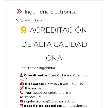
(580.11
Sistemas
Información:
KB)
Tipo
Acreditación
Ingeniería Electrónica
de
de
formación:
alta
SNIES - 919
Profesional
calidad:
Jornada:
ACREDITACIÓN
Resolución
Ingeniería
Diurna
4560
Modalidad:
de
Presencial
marzo
DE ALTA CALIDAD
Duración:
Electrónica
11
180
de
créditos
2025
CNA
Lugar:
Facultad
(580.11
Bogotá
KB)
de
D.C.
Facultad de Ingeniería
-
Ingeniería
Calle
Coordinador:
José Guillermo Guarnizo
40
Marín
(Facultad
Dirección:
Carrera 7 # 40B - 53 Piso 5
de
Página web
Ingeniería)
PBX:
3239300 Secretaria: 1512 -
Asistente: 1519
ingelectronica@udistrital.edu.co
SNIES
Horario de atención:
Lunes a viernes
918