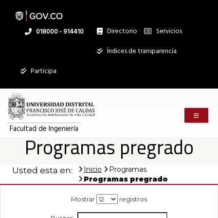
Programas
Pasar
al
contenido
principal
Directorio
Servicios
Linea
018000 - 914410
pregrado
nacional
Institucional
Índices de transparencia
Mostrar
|
Participa
registros
Buscar:
Facultad
Menú m
Servicios
de
Facultad de Ingeniería
Programas pregrado
Ningún dato
disponible en
Ingeniería
esta tabla
Inicio
Programas
Usted esta en:
Mostrando
Programas pregrado
registros
del
Mostrar
registros
0
al
Buscar: