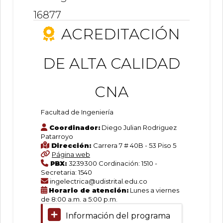
Modalidad:
3
Presencial
16877
de
Duración:
2023
163
ACREDITACIÓN
Ingeniería
(548.6
créditos
KB)
Lugar:
Bogotá
DE ALTA CALIDAD
D.C.
Eléctrica
-
Calle
CNA
40
Facultad
(Facultad
de
de
Facultad de Ingeniería
Ingeniería
Ingeniería)
Coordinador:
Diego Julian Rodriguez
Patarroyo
SNIES
Dirección:
Carrera 7 # 40B - 53 Piso 5
919
Página web
Norma
PBX:
3239300 Cordinación: 1510 -
Interna
Secretaria: 1540
de
ingelectrica@udistrital.edu.co
Creación:
Horario de atención:
Lunes a viernes
Acuerdo
de 8:00 a.m. a 5:00 p.m.
ACREDITACIÓN
001
de
Información del programa
1975