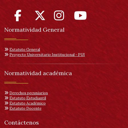
de
2024
(1.56
MB)
Acreditación
Normatividad General
de
alta
calidad:
Resolución
016361
Estatuto General
septiembre
Proyecto Universitario Institucional - PUI
23
de
2024
Normatividad académica
(1.56
MB)
Derechos pecuniarios
Estatuto Estudiantil
Estatuto Académico
Estatuto Docente
Contáctenos