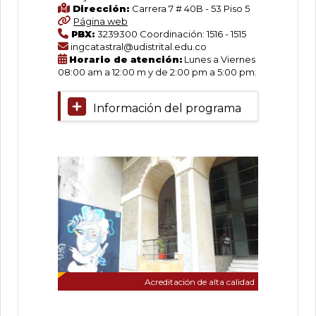
Geodesia
Dirección:
Carrera 7 # 40B - 53 Piso 5
Página web
Facultad
PBX:
3239300 Coordinación: 1516 - 1515
de
ingcatastral@udistrital.edu.co
Horario de atención:
Lunes a Viernes
Ingeniería
08:00 am a 12:00 m y de 2:00 pm a 5:00 pm.
Información del programa
ACREDITACIÓN
DE
ALTA
Acreditación de alta calidad
CALIDAD