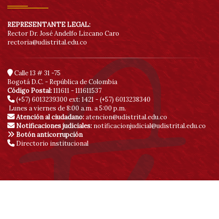
REPRESENTANTE LEGAL:
Rector Dr. José Andelfo Lizcano Caro
rectoria@udistrital.edu.co
Calle 13 # 31 -75
Bogotá D.C. - República de Colombia
Código Postal:
111611 - 111611537
(+57) 6013239300
ext: 1421 - (+57) 6013238340
Lunes a viernes de 8:00 a.m. a 5:00 p.m.
Atención al ciudadano:
atencion@udistrital.edu.co
Notificaciones judiciales:
notificacionjudicial@udistrital.edu.co
Botón anticorrupción
Directorio institucional
© Copyright 2020 | Sitio creado y administrado por la Red de Datos
UDNET | Vicerrectoría Académica