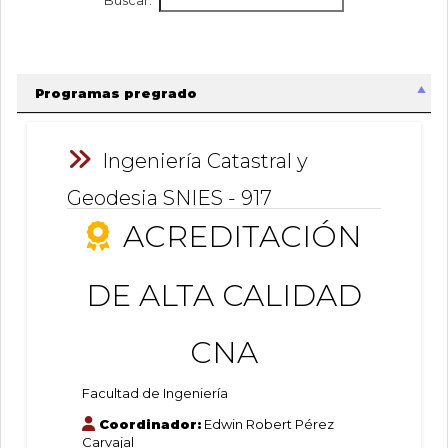
0
de
un
total
de
0
Programas pregrado
registros
Información:
Anterior
Ingeniería Catastral y
Siguiente
Geodesia SNIES - 917
ACREDITACIÓN
Ingeniería
DE ALTA CALIDAD
Catastral
CNA
y
Facultad de Ingeniería
Coordinador:
Edwin Robert Pérez
Carvajal