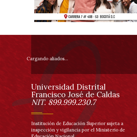
Información
pie
Cargando aliados...
de
página
Universidad Distrital
Información
Francisco José de Caldas
NIT. 899.999.230.7
Institución de Educación Superior sujeta a
inspección y vigilancia por el Ministerio de
Educación Nacional