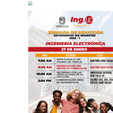
total de 0
registros