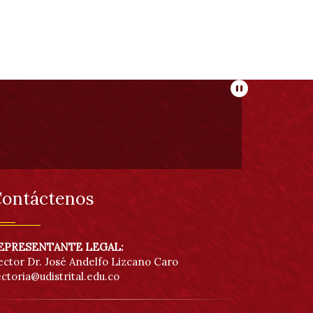
Pausar
ontáctenos
EPRESENTANTE LEGAL:
ector Dr. José Andelfo Lizcano Caro
ectoria@udistrital.edu.co