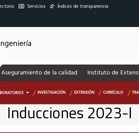
ectorio
Servicios
Índices de transparencia
titucional
Ingeniería
enú
ecundario
Aseguramiento de la calidad
Instituto de Extens
INVESTIGACIÓN
EXTENSIÓN
CURRÍCULO
TRA
ABORATORIOS
Inducciones 2023-I