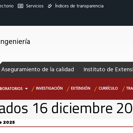
ectorio
Servicios
Índices de transparencia
titucional
Ingeniería
enú
ecundario
Aseguramiento de la calidad
Instituto de Extens
INVESTIGACIÓN
EXTENSIÓN
CURRÍCULO
TRA
ABORATORIOS
ados 16 diciembre 2
e 2025