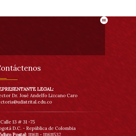
Pausar
ontáctenos
EPRESENTANTE LEGAL:
ector Dr. José Andelfo Lizcano Caro
ectoria@udistrital.edu.co
Calle 13 # 31 -75
ogotá D.C. - República de Colombia
ódigo Postal:
111611 - 111611537