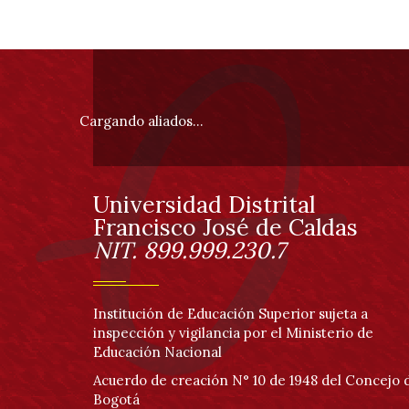
Ingeniería
total de 0
registros
Información
pie
Cargando aliados...
de
página
Universidad Distrital
Información
Francisco José de Caldas
NIT. 899.999.230.7
Institución de Educación Superior sujeta a
inspección y vigilancia por el Ministerio de
Educación Nacional
Acuerdo de creación N° 10 de 1948 del Concejo 
Bogotá