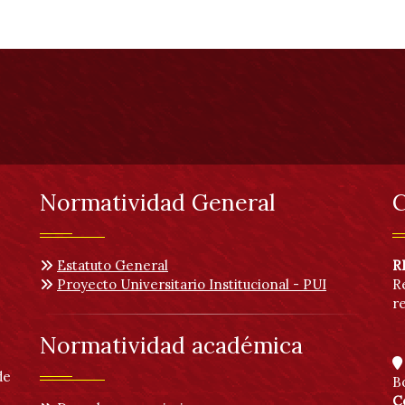
Normatividad General
C
Estatuto General
R
Proyecto Universitario Institucional - PUI
R
r
Normatividad académica
de
B
C