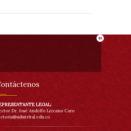
Pausar
ontáctenos
EPRESENTANTE LEGAL:
ector Dr. José Andelfo Lizcano Caro
ectoria@udistrital.edu.co