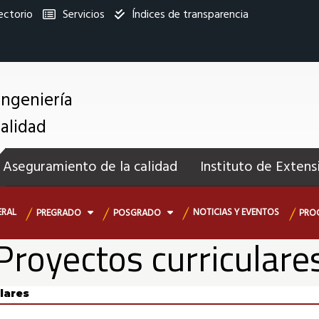
ectorio
Servicios
Índices de transparencia
titucional
Ingeniería
enú
Calidad
ecundario
Aseguramiento de la calidad
Instituto de Extens
ERAL
NOTICIAS Y EVENTOS
PREGRADO
POSGRADO
PRO
Proyectos curriculare
lares