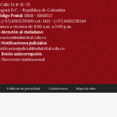
Calle 13 # 31 -75
ogotá D.C. - República de Colombia
ódigo Postal:
111611 - 111611537
(+57) 6013239300
ext: 1421 - (+57) 6013238340
unes a viernes de 8:00 a.m. a 5:00 p.m.
Atención al ciudadano:
tencion@udistrital.edu.co
Notificaciones judiciales:
tificacionjudicial@udistrital.edu.co
Botón anticorrupción
Directorio institucional
Políticas de privacidad
Contáctenos
Mapa de sitio