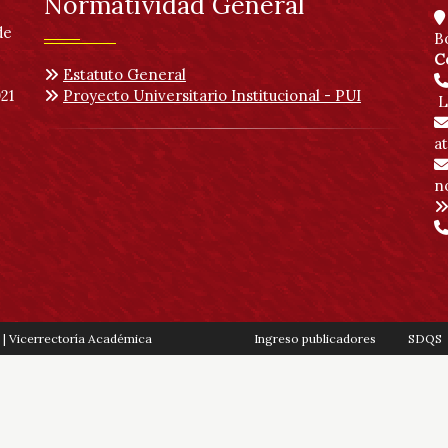
Normatividad General
de
B
C
Estatuto General
21
Proyecto Universitario Institucional - PUI
L
a
no
 | Vicerrectoría Académica
Ingreso publicadores
SDQS