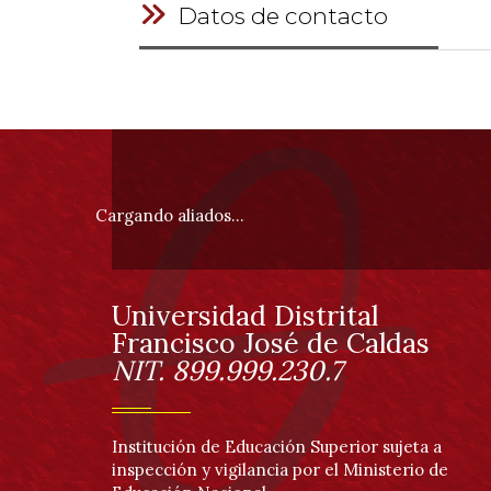
Datos de contacto
0
al
0
de
un
Información
total
de
0
pie
registros
Cargando aliados...
Anterior
Siguiente
de
página
Universidad Distrital
Información
Francisco José de Caldas
NIT. 899.999.230.7
Institución de Educación Superior sujeta a
inspección y vigilancia por el Ministerio de