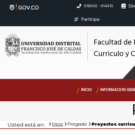
Proyectos
Pasar
Dir
Linea
018000 - 914410
al
nacional
contenido
curriculares
Ins
Participa
principal
|
Mostrar
Facultad de 
M
registros
Curriculo y 
Curriculo
s
Buscar:
y
Navegación
Servicios
INICIO
INFORMACION GEN
Calidad
Ningún dato
principal
disponible
en esta tabla
Mostrando
Inicio
Pregrado
Proyectos curricu
Usted está en:
registros
del