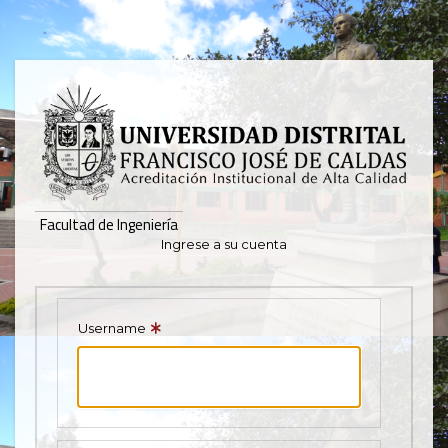
Iniciar
Pasar
al
contenido
principal
sesión
|
Facultad
Facultad de Ingeniería
Ingrese a su cuenta
de
Ingeniería
Username