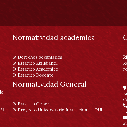
Normatividad académica
C
Derechos pecuniarios
R
Estatuto Estudiantil
R
Estatuto Académico
r
Estatuto Docente
Normatividad General
de
B
C
Estatuto General
21
Proyecto Universitario Institucional - PUI
L
a