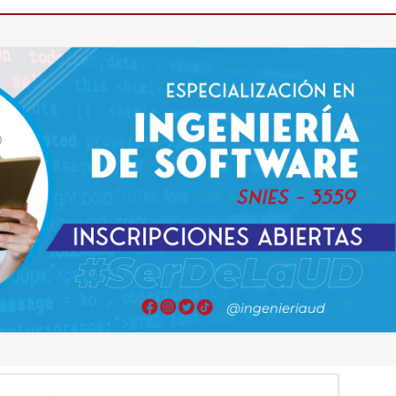
Especialización
_________