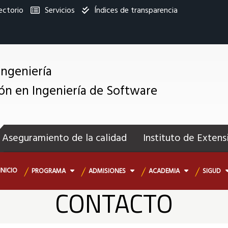
ectorio
Servicios
Índices de transparencia
titucional
Ingeniería
ión en Ingeniería de Software
enú
ecundario
Aseguramiento de la calidad
Instituto de Extens
INICIO
PROGRAMA
ADMISIONES
ACADEMIA
SIGUD
CONTACTO