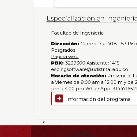
Titulación:
Tipo
Jornada:
Modalidad:
Duración:
Lugar:
Especialista
de
Mixta
Presencial
28
Bogotá
en
formación:
créditos
D.C.
Especialización en Ingenierí
Ingeniería
Especialización
-
de
Facultad de Ingeniería
Software
Dirección:
Carrera 7 # 40B - 53 Pis
Posgrados
Página web
PBX:
3239300 Asistente: 1415
espingsoftware@udistrital.edu.co
Horario de atención:
Presencial L
a Viernes de 8:00 am a 12:00 m y de 
pm a 4:00 pm WhatsApp: 314471652
Información del programa
-->
Información